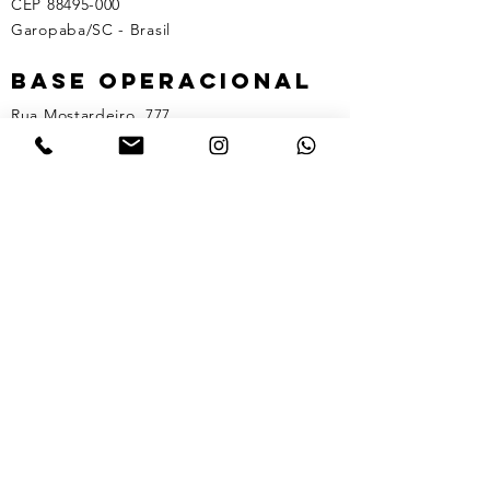
CEP
88495-000
Garopaba/SC - Brasil
Base Operacional
Rua Mostardeiro, 777
Bairro Moinhos de Vento
CEP
90430-091
Porto Alegre/RS - Brasil
Entre em CONTATO
​Tel:
(51) 3237.4616
comercial@tomahawk.com.br