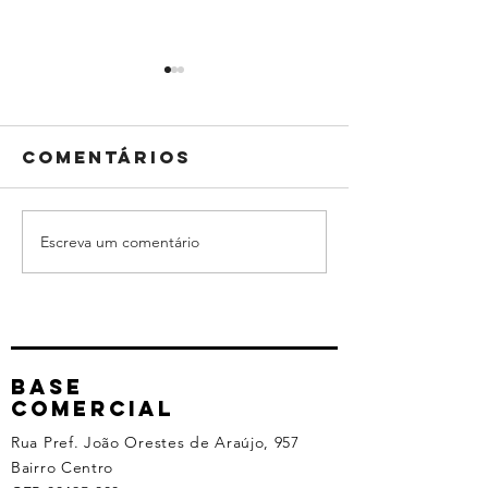
Comentários
Escreva um comentário
Como o Trade
Marketi
Marketing
para
Impulsiona
Indústri
as Vendas e a
Como
Visibilidade
Posicio
da sua Marca
sua Emp
Base
comercial
no Digit
no Off-l
Rua Pref. João Orestes de Araújo, 957
Bairro Centro