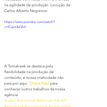
na agilidade de produção. Locução de 
Carlos Alberto Negreiros:
https://www.youtube.com/watch?
v=ICqvt3sLVUI
A Tomahawk se destaca pela 
flexibilidade na produção de 
conteúdo, e nossa criatividade não 
para por aqui. 
Clique Aqui
 para 
conhecer outros trabalhos da nossa 
agência.
#video
#comercial
#televisão
#30
#VT
#tomahawk
#propaganda
#publicidade