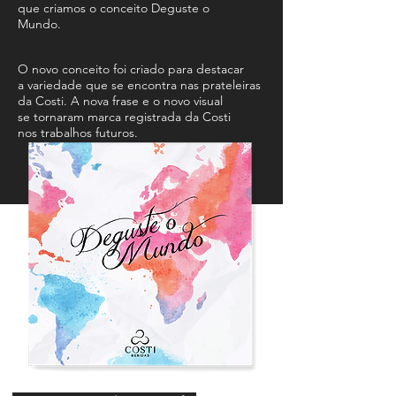
que criamos o conceito Deguste o
Mundo.
O novo conceito foi criado para destacar
a variedade que se encontra nas prateleiras
da Costi. A nova frase e o novo visual
se tornaram marca registrada da Costi
nos trabalhos futuros.