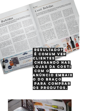
Resultado?
É comum ver
clientes
chegando
nas
lojas
da Costi
com o
anúncio
embaix
o
do braço
para comprar
os produtos.