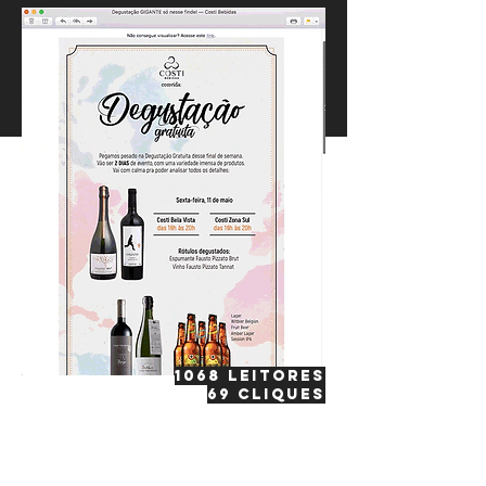
1068 leitores
69 cliques