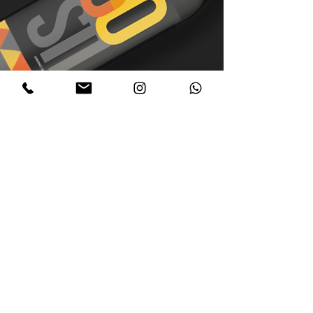
o evento
Sob o pretexto comemorativo, foi
organizado o evento
de degustação Costi Bebidas 60
anos. O ingresso individual
custava $220,00 e era limitado à
70 convidados. As vendas
dos
convites se esgotaram em
menos de uma semana
, e agora
nós vamos mostrar as estratégias
que trouxeram esse resultado: