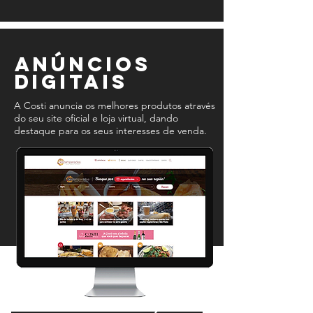
anúncios
digitais
A Costi anuncia os melhores produtos através
do seu site oficial e loja virtual, dando
destaque para os seus interesses de venda.