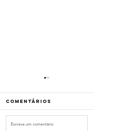
Comentários
Escreva um comentário
Como o Trade
Marketi