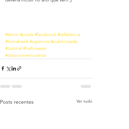
#terror
#posts
#facebook
#referência
#tomahawk
#agiencia
#publicidade
#tutorial
#halloween
#datacomemorativa
Ver tudo
Posts recentes