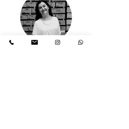
Dagua Natural Cosméticos
Denise Rochadel
“Vocês prepararam imagens lindas,
vídeos lindos, tudo muito bonito.
Os nossos clientes estão amando e eu já
aproveito e agradeço também o trabalho
que vocês vem executando em nossos
canais ao longo do ano.”
– Sobre a participação da Dagua Natural
Cosméticos na feira Beauty Fair 2023