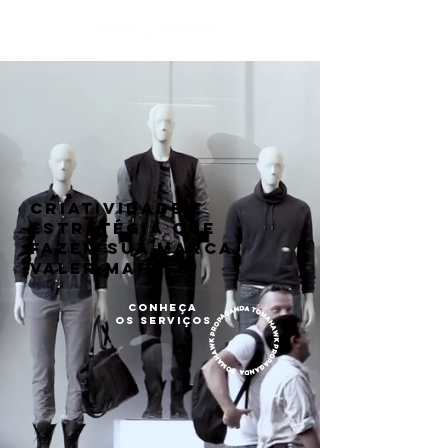
criatividade e
estratégia que
fazem sua marca
valer mais
conheça
os serviços