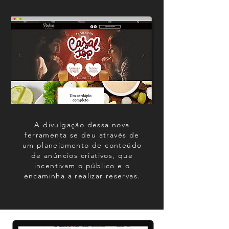
A divulgação dessa nova
ferramenta se deu através de
um planejamento de conteúdo
de anúncios criativos, que
incentivam o público e o
encaminha a realizar reservas.