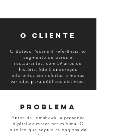
O CLIENTE
O Boteco Pedrini é referência no
segmento de bares e
restaurantes, com 59 anos de
história. São 5 endereços
diferentes com ofertas e menus
variados para públicos distintos.
PROBLEMA
Antes da Tomahawk, a presença
digital da marca era mínima. O
público que seguia as páginas da