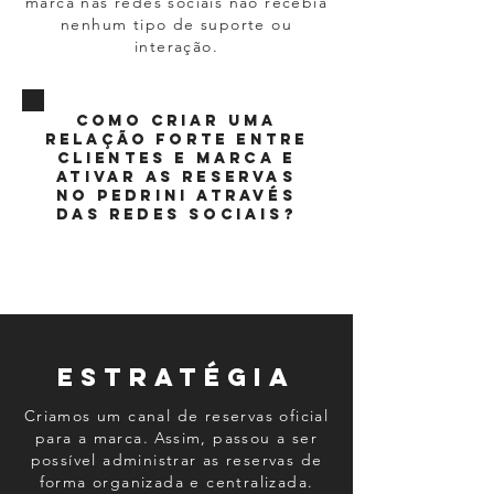
marca nas redes sociais não recebia
nenhum tipo de suporte ou
interação.
como criar uma
relação forte entre
clientes e marca e
ativar as reservas
no pedrini através
das redes sociais?
ESTRATégia
Criamos um canal de reservas oficial
para a marca. Assim, passou a ser
possível administrar as reservas de
forma organizada e centralizada.