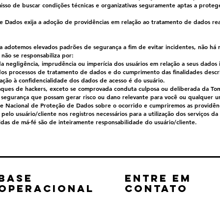
so de buscar condições técnicas e organizativas seguramente aptas a proteg
e Dados exija a adoção de providências em relação ao tratamento de dados re
adotemos elevados padrões de segurança a fim de evitar incidentes, não há n
 não se responsabiliza por:
a negligência, imprudência ou imperícia dos usuários em relação a seus dados i
dos processos de tratamento de dados e do cumprimento das finalidades descr
ção à confidencialidade dos dados de acesso é do usuário.
ataques de hackers, exceto se comprovada conduta culposa ou deliberada da T
segurança que possam gerar risco ou dano relevante para você ou qualquer um
e Nacional de Proteção de Dados sobre o ocorrido e cumpriremos as providênci
s pelo usuário/cliente nos registros necessários para a utilização dos serviços
idas de má-fé são de inteiramente responsabilidade do usuário/cliente.
Base
Entre em
Operacional
CONTATO