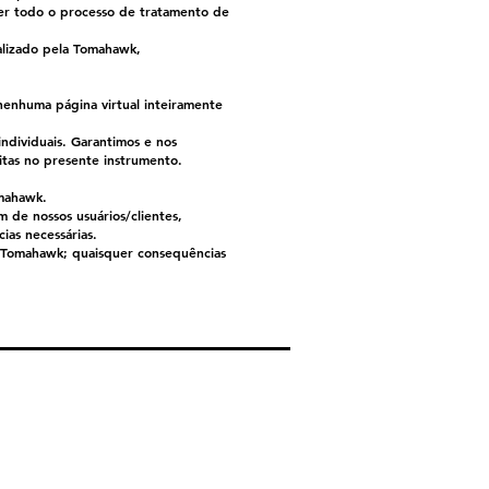
er todo o processo de tratamento de
alizado pela Tomahawk,
enhuma página virtual inteiramente
ndividuais. Garantimos e nos
itas no presente instrumento.
omahawk.
 de nossos usuários/clientes,
as necessárias.
 da Tomahawk; quaisquer consequências