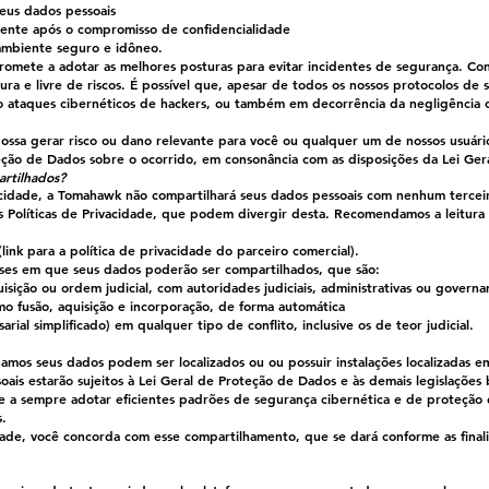
eus dados pessoais
mente após o compromisso de confidencialidade
ambiente seguro e idôneo.
romete a adotar as melhores posturas para evitar incidentes de segurança. Co
ura e livre de riscos. É possível que, apesar de todos os nossos protocolos de
o ataques cibernéticos de hackers, ou também em decorrência da negligência 
ssa gerar risco ou dano relevante para você ou qualquer um de nossos usuári
eção de Dados sobre o ocorrido, em consonância com as disposições da Lei Ger
rtilhados?
acidade, a Tomahawk não compartilhará seus dados pessoais com nenhum tercei
ias Políticas de Privacidade, que podem divergir desta. Recomendamos a leitu
(link para a política de privacidade do parceiro comercial).
ses em que seus dados poderão ser compartilhados, que são:
isição ou ordem judicial, com autoridades judiciais, administrativas ou gover
mo fusão, aquisição e incorporação, de forma automática
rial simplificado) em qualquer tipo de conflito, inclusive os de teor judicial.
mos seus dados podem ser localizados ou ou possuir instalações localizadas em
ais estarão sujeitos à Lei Geral de Proteção de Dados e às demais legislações 
a sempre adotar eficientes padrões de segurança cibernética e de proteção 
s.
dade, você concorda com esse compartilhamento, que se dará conforme as final