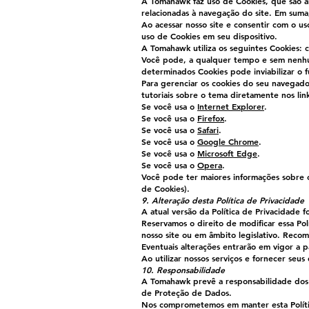
A Tomahawk faz uso de Cookies, que são a
relacionadas à navegação do site. Em suma,
Ao acessar nosso site e consentir com o u
uso de Cookies em seu dispositivo.
A Tomahawk utiliza os seguintes Cookies: 
Você pode, a qualquer tempo e sem nenhum
determinados Cookies pode inviabilizar o 
Para gerenciar os cookies do seu navegado
tutoriais sobre o tema diretamente nos lin
Se você usa o
Internet Explorer
.
Se você usa o
Firefox
.
Se você usa o
Safari
.
Se você usa o
Google Chrome
.
Se você usa o
Microsoft Edge
.
Se você usa o
Opera
.
Você pode ter maiores informações sobre os
de Cookies).
9. Alteração desta Política de Privacidade
A atual versão da Política de Privacidade 
Reservamos o direito de modificar essa Po
nosso site ou em âmbito legislativo. Reco
Eventuais alterações entrarão em vigor a p
Ao utilizar nossos serviços e fornecer seu
10. Responsabilidade
A Tomahawk prevê a responsabilidade dos 
de Proteção de Dados.
Nos comprometemos em manter esta Polític