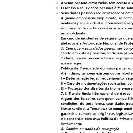
Apenas pessoas autorizadas têm acesso a s
O acesso a seus dados pessoais é feito so
Seus dados pessoais são armazenados em 
A (nome empresarial simplificado) se comp
nenhuma página virtual é inteiramente seg
exclusivamente de terceiros ocorram, com
usuário/cliente.
Em caso de incidentes de segurança que po
afetados e a Autoridade Nacional de Prot
7. Com quem seus dados podem ser compa
Tendo em vista a preservação de sua priv
Todavia, nossos parceiros têm suas própr
acessar aqui:
Política de Privacidade do nosso parceiro: 
Além disso, também existem outras hipóte
I – Determinação legal, requerimento, requ
II – Caso de movimentações societárias, co
III – Proteção dos direitos da (nome empresa
7.1. Transferência internacional de dados
Alguns dos terceiros com quem compartilha
condições, de toda forma, seus dados pesso
Nesse sentido, a Tomahawk se compromete 
garantir e cumprir as exigências legislativa
Ao concordar com essa Política de Privaci
instrumento.
8. Cookies ou dados de navegação