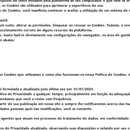
rquivos de texto enviados pela plataforma ao seu computador e que nele se 
 os Cookies são utilizados para aprimorar a experiência de uso.
so de Cookies, você manifesta conhecer e aceitar a utilização de um sistema d
cachê.
 custo, alterar as permissões, bloquear ou recusar os Cookies. Todavia, a r
funcionamento correto de alguns recursos da plataforma.
r, basta fazê-lo diretamente nas configurações do navegador, na área de gest
ks abaixo:
 Cookies que utilizamos e como eles funcionam na nossa Política de Cookies, disp
foi formulada e atualizada pela última vez em: 01/01/2023.
lítica de Privacidade a qualquer tempo, principalmente em função da adequação
mendamos que você a revise com frequência.
artir de sua publicação em nosso site e sempre lhe notificaremos acerca das m
s dados pessoais após tais modificações, você as consente.
agentes que atuam nos processos de tratamento de dados, em conformidade c
a de Privacidade atualizada, observando suas disposições e zelando por seu 