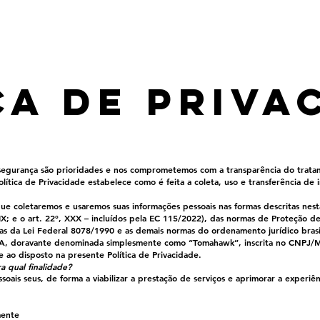
Serviços
Cases
Blog
ca de Priva
egurança são prioridades e nos comprometemos com a transparência do trata
Política de Privacidade estabelece como é feita a coleta, uso e transferência de
que coletaremos e usaremos suas informações pessoais nas formas descritas nesta
XIX; e o art. 22º, XXX – incluídos pela EC 115/2022), das normas de Proteção d
as da Lei Federal 8078/1990 e as demais normas do ordenamento jurídico brasile
A, doravante denominada simplesmente como “Tomahawk”, inscrita no CNPJ/
 ao disposto na presente Política de Privacidade.
a qual finalidade?
ssoais seus, de forma a viabilizar a prestação de serviços e aprimorar a experiê
mente