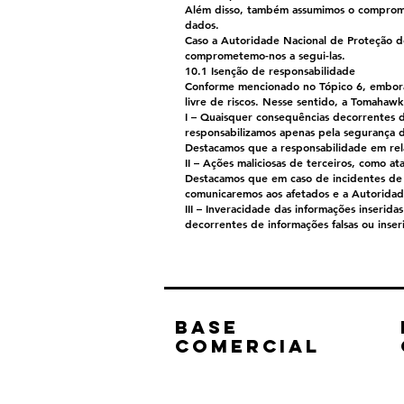
Além disso, também assumimos o compromis
dados.
Caso a Autoridade Nacional de Proteção d
comprometemo-nos a segui-las.
10.1 Isenção de responsabilidade
Conforme mencionado no Tópico 6, embora 
livre de riscos. Nesse sentido, a Tomahawk
I – Quaisquer consequências decorrentes d
responsabilizamos apenas pela segurança 
Destacamos que a responsabilidade em rela
II – Ações maliciosas de terceiros, como 
Destacamos que em caso de incidentes de 
comunicaremos aos afetados e a Autoridad
III – Inveracidade das informações inserida
decorrentes de informações falsas ou inser
Base
comercial