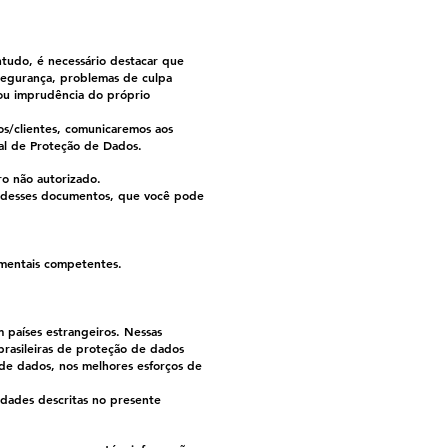
ntudo, é necessário destacar que
 segurança, problemas de culpa
ou imprudência do próprio
os/clientes, comunicaremos aos
al de Proteção de Dados.
ro não autorizado.
ra desses documentos, que você pode
namentais competentes.
 países estrangeiros. Nessas
brasileiras de proteção de dados
de dados, nos melhores esforços de
idades descritas no presente