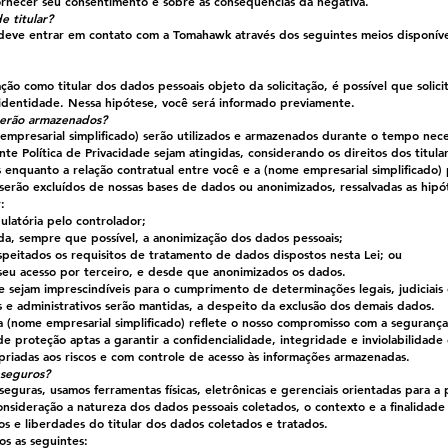
fornecer seu consentimento e sobre as consequências da negativa.
e titular?
cê deve entrar em contato com a Tomahawk através dos seguintes meios disponíve
cação como titular dos dados pessoais objeto da solicitação, é possível que sol
dentidade. Nessa hipótese, você será informado previamente.
serão armazenados?
empresarial simplificado) serão utilizados e armazenados durante o tempo nece
nte Política de Privacidade sejam atingidas, considerando os direitos dos titul
enquanto a relação contratual entre você e a (nome empresarial simplificado)
erão excluídos de nossas bases de dados ou anonimizados, ressalvadas as hipót
:
ulatória pelo controlador;
ida, sempre que possível, a anonimização dos dados pessoais;
respeitados os requisitos de tratamento de dados dispostos nesta Lei; ou
 seu acesso por terceiro, e desde que anonimizados os dados.
e sejam imprescindíveis para o cumprimento de determinações legais, judiciais e
s e administrativos serão mantidas, a despeito da exclusão dos demais dados.
(nome empresarial simplificado) reflete o nosso compromisso com a segurança
 proteção aptas a garantir a confidencialidade, integridade e inviolabilidad
iadas aos riscos e com controle de acesso às informações armazenadas.
 seguros?
eguras, usamos ferramentas físicas, eletrônicas e gerenciais orientadas para a
nsideração a natureza dos dados pessoais coletados, o contexto e a finalidade
tos e liberdades do titular dos dados coletados e tratados.
s as seguintes: