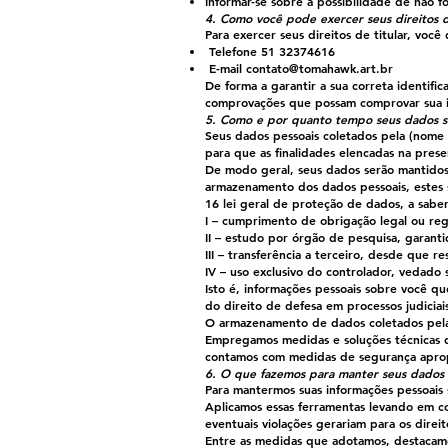
Informar-se sobre a possibilidade de não 
4. Como você pode exercer seus direitos d
Para exercer seus direitos de titular, vo
Telefone 51 32374616
E-mail
contato@tomahawk.art.br
De forma a garantir a sua correta identifi
comprovações que possam comprovar sua i
5. Como e por quanto tempo seus dados 
Seus dados pessoais coletados pela (nome 
para que as finalidades elencadas na prese
De modo geral, seus dados serão mantidos 
armazenamento dos dados pessoais, estes s
16 lei geral de proteção de dados, a saber
I – cumprimento de obrigação legal ou reg
II – estudo por órgão de pesquisa, garant
III – transferência a terceiro, desde que 
IV – uso exclusivo do controlador, vedado
Isto é, informações pessoais sobre você qu
do direito de defesa em processos judiciai
O armazenamento de dados coletados pela 
Empregamos medidas e soluções técnicas de
contamos com medidas de segurança apropr
6. O que fazemos para manter seus dados
Para mantermos suas informações pessoais s
Aplicamos essas ferramentas levando em co
eventuais violações gerariam para os direi
Entre as medidas que adotamos, destacamo