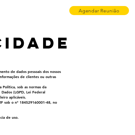
Agendar Reunião
Contato
cidade
mento de dados pessoais dos nossos
 informações de clientes ou outras
 Política, sob as normas da
e Dados (LGPD, Lei Federal
iro aplicáveis.
MF sob o nº 184529160001-48, no
ncia de uso.