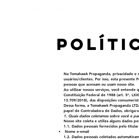
Ínicio
Políti
Na Tomahawk Propaganda, privacidade e s
usuários/clientes. Por isso, esta presente 
pessoas que acessam ou usam nosso site.
Ao utilizar nossos serviços, você entende 
Constituição Federal de 1988 (art. 5º, LX
13.709/2018), das disposições consumerist
Dessa forma, a Tomahawk Propaganda LTD
papel de Controladora de Dados, obriga-se
1. Quais dados coletamos sobre você e par
Nosso site coleta e utiliza alguns dados pe
1.1. Dados pessoais fornecidos pelo titular
Nome e-email
1.2. Dados pessoais coletados automatica