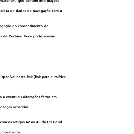
armazenam, que contém informações
e coleta de dados de navegação com o
evogação do consentimento de
ão de Cookies. Você pode acessar
onível neste link (link para a Política
 a eventuais alterações feitas em
udanças ocorridas.
om os artigos 42 ao 45 da Lei Geral
cumprimento.