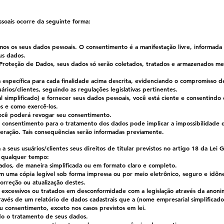
ssoais ocorre da seguinte forma:
os os seus dados pessoais. O consentimento é a manifestação livre, informada 
eus dados.
 Proteção de Dados, seus dados só serão coletados, tratados e armazenados me
específica para cada finalidade acima descrita, evidenciando o compromisso d
ários/clientes, seguindo as regulações legislativas pertinentes.
al simplificado) e fornecer seus dados pessoais, você está ciente e consentindo 
os e como exercê-los.
cê poderá revogar seu consentimento.
 consentimento para o tratamento dos dados pode implicar a impossibilidad
eração. Tais consequências serão informadas previamente.
 a seus usuários/clientes seus direitos de titular previstos no artigo 18 da Lei
a qualquer tempo:
ados, de maneira simplificada ou em formato claro e completo.
em uma cópia legível sob forma impressa ou por meio eletrônico, seguro e idôn
correção ou atualização destes.
 excessivos ou tratados em desconformidade com a legislação através da anonim
través de um relatório de dados cadastrais que a (nome empresarial simplificado)
eu consentimento, exceto nos casos previstos em lei.
o o tratamento de seus dados.