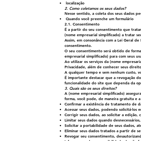
localização
2. Como coletamos os seus dados?
Nesse sentido, a coleta dos seus dados pe
Quando você preenche um formulário
2.1. Consentimento
É a partir do seu consentimento que tratam
(nome empresarial simplificado) a tratar s
Assim, em consonância com a Lei Geral de
consentimento.
O seu consentimento será obtido de forma 
empresarial simplificado) para com seus usu
Ao utilizar os serviços da (nome empresari
Privacidade, além de conhecer seus direit
A qualquer tempo e sem nenhum custo, vo
É importante destacar que a revogação do
funcionalidade do site que dependa da op
3. Quais são os seus direitos?
A (nome empresarial simplificado) assegura
forma, você pode, de maneira gratuita e 
Confirmar a existência de tratamento de d
Acessar seus dados, podendo solicitá-los 
Corrigir seus dados, ao solicitar a edição, 
Limitar seus dados quando desnecessários,
Solicitar a portabilidade de seus dados, a
Eliminar seus dados tratados a partir de s
Revogar seu consentimento, desautorizand