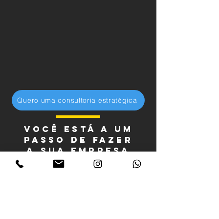
Quero uma consultoria estratégica
Você está a um
passo de fazer
a sua empresa
faturar ainda
mais
Após clicar no botão e entrar em
contato com a gente, nós iremos: