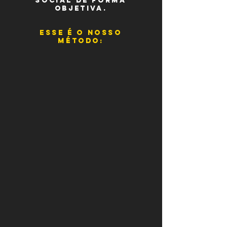
social de forma
objetiva.
esse é o nosso
método: