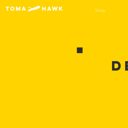
Ínicio
d