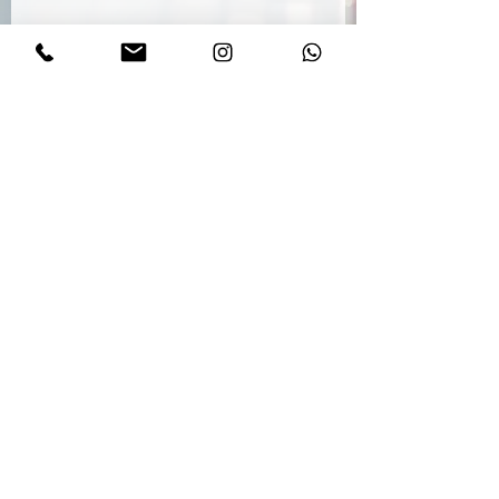
Empresa
Nos fale um pouco sobre sua
necessidade
Enviar
Base
comercial
Rua Pref. João Orestes de Araújo, 957
Bairro Centro
CEP
88495-000
Garopaba/SC - Brasil