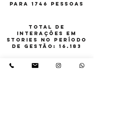
para 1746 pessoas
Total de
Interações em
Stories no período
de gestão:
16.183
Total de
Interações no feed
no período de
gestão:
1.018
Através destas ações, fomos
capazes de
implementar um novo
modelo de conteúdo para a marca
,
com uma nova identidade visual nas