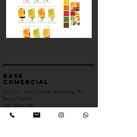
Base
comercial
Rua Pref. João Orestes de Araújo, 957
Bairro Centro
CEP
88495-000
Garopaba/SC - Brasil
Base Operacional
Rua Mostardeiro, 777