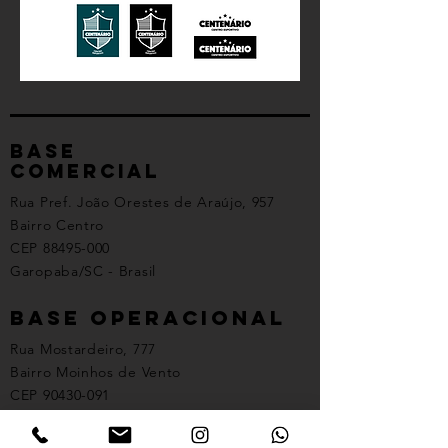
Base
comercial
Rua Pref. João Orestes de Araújo, 957
Bairro Centro
CEP
88495-000
Garopaba/SC - Brasil
Base Operacional
Rua Mostardeiro, 777
Bairro Moinhos de Vento
CEP
90430-091
Porto Alegre/RS - Brasil