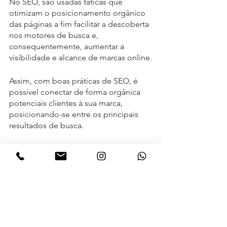
No SEO, são usadas táticas que 
otimizam o posicionamento orgânico 
das páginas a fim facilitar a descoberta 
nos motores de busca e, 
consequentemente, aumentar a 
visibilidade e alcance de marcas online.
Assim, com boas práticas de SEO, é 
possível conectar de forma orgânica 
potenciais clientes à sua marca, 
posicionando-se entre os principais 
resultados de busca.
A aplicação do SEO é feita através da 
otimização das páginas e conteúdos 
do seu site, com o uso de palavras-
chave e tags que demonstram aos 
motores de busca que o seu conteúdo 
é relevante para determinada pesquisa.