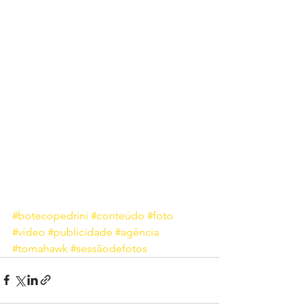
#botecopedrini
#conteúdo
#foto
#vídeo
#publicidade
#agência
#tomahawk
#sessãodefotos